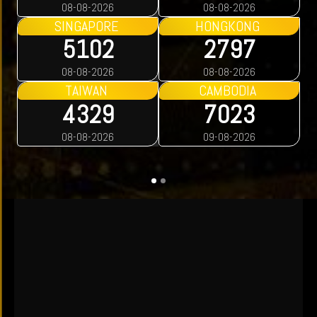
08-08-2026
08-08-2026
SINGAPORE
HONGKONG
5102
2797
08-08-2026
08-08-2026
TAIWAN
CAMBODIA
4329
7023
08-08-2026
09-08-2026