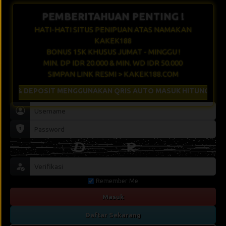
PEMBERITAHUAN PENTING !
HATI-HATI SITUS PENIPUAN ATAS NAMAKAN
KAKEK188
BONUS 15K KHUSUS JUMAT - MINGGU !
MIN. DP IDR 20.000 & MIN. WD IDR 50.000
SIMPAN LINK RESMI > KAKEK188.COM
N & DEPOSIT MENGGUNAKAN QRIS AUTO MASUK HITUNGAN DETI
Remember Me
Masuk
Daftar Sekarang