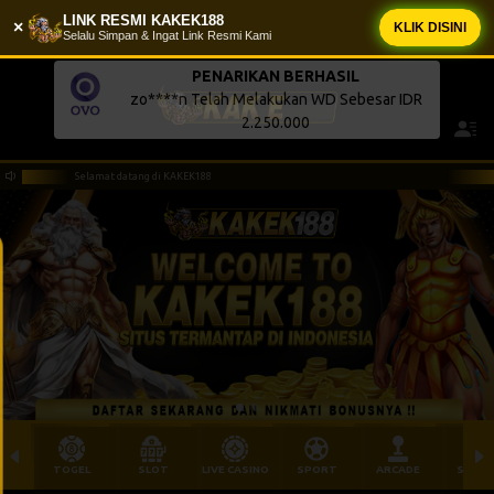
LINK RESMI KAKEK188
×
KLIK DISINI
Selalu Simpan & Ingat Link Resmi Kami
PENARIKAN BERHASIL
zo****n Telah Melakukan WD Sebesar IDR
2.250.000
Selamat datang di KAKEK188
TOGEL
SLOT
LIVE CASINO
SPORT
ARCADE
SABU