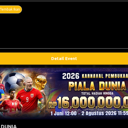
 Tembak Ikan
Detail Event
 DUNIA