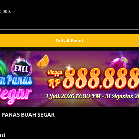
0,000.
Detail Event
M PANAS BUAH SEGAR
asi