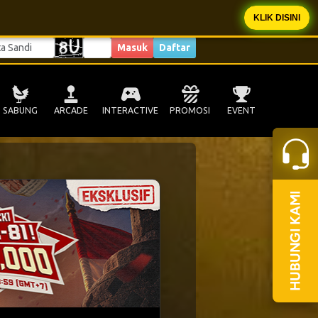
KLIK DISINI
Masuk
Daftar
SABUNG
ARCADE
INTERACTIVE
PROMOSI
EVENT