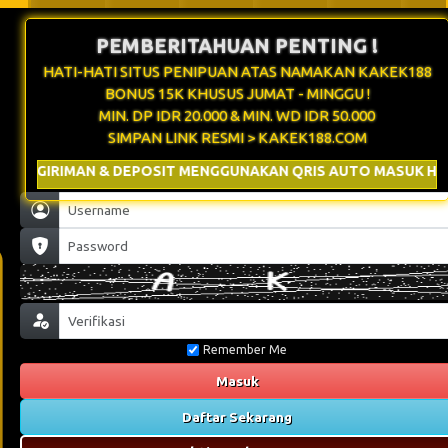
PEMBERITAHUAN PENTING !
HATI-HATI SITUS PENIPUAN ATAS NAMAKAN KAKEK188
BONUS 15K KHUSUS JUMAT - MINGGU !
MIN. DP IDR 20.000 & MIN. WD IDR 50.000
SIMPAN LINK RESMI > KAKEK188.COM
ENGIRIMAN & DEPOSIT MENGGUNAKAN QRIS AUTO MASUK HITUNG
Remember Me
Masuk
Daftar Sekarang