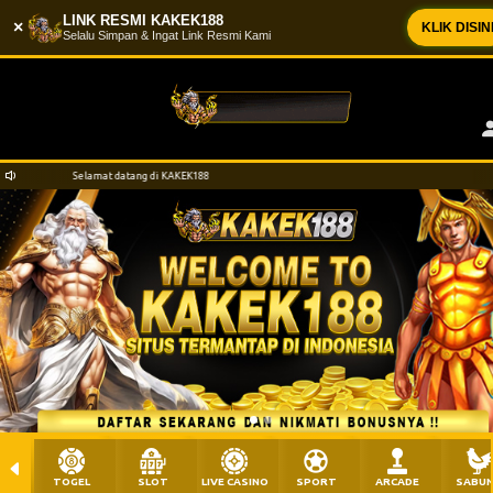
LINK RESMI KAKEK188
×
KLIK DISIN
Selalu Simpan & Ingat Link Resmi Kami
Selamat datang di KAKEK188
TOGEL
SLOT
LIVE CASINO
SPORT
ARCADE
SABU