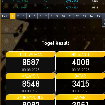
9
01 Aug 2026
Sabtu
QTR - 134
3593
10
31 Jul 2026
Jumat
QTR - 133
9514
First
1
2
3
4
5
6
7
8
9
10
11
12
13
14
15
(
)
Togel Result
TOTO WUHAN
HK SIANG
9587
4008
09-08-2026
09-08-2026
MALAYSIA
QATAR
8548
3415
09-08-2026
09-08-2026
SYDNEYPOOLS
JAPAN