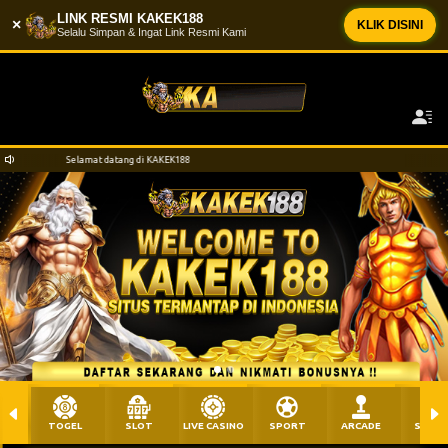
LINK RESMI KAKEK188
×
KLIK DISINI
Selalu Simpan & Ingat Link Resmi Kami
Selamat datang di KAKEK188
TOGEL
SLOT
LIVE CASINO
SPORT
ARCADE
SABU