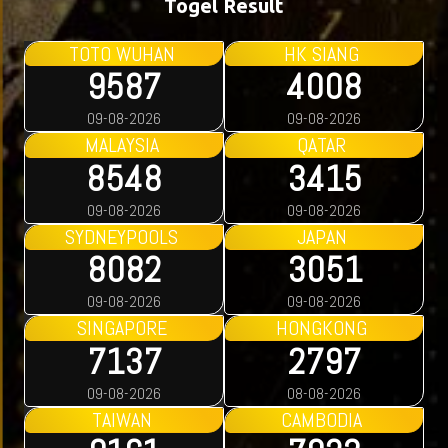
Togel Result
TOTO WUHAN
HK SIANG
9587
4008
09-08-2026
09-08-2026
MALAYSIA
QATAR
8548
3415
09-08-2026
09-08-2026
SYDNEYPOOLS
JAPAN
8082
3051
09-08-2026
09-08-2026
SINGAPORE
HONGKONG
7137
2797
09-08-2026
08-08-2026
TAIWAN
CAMBODIA